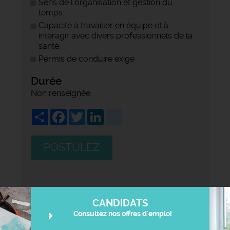
Sens de l’organisation et gestion du
temps.
Capacité à travailler en équipe et à
interagir avec divers professionnels de la
santé.
Permis de conduire exigé
Durée
Non renseignée
Share
Facebook
Twitter
LinkedIn
viadeo
POSTULEZ
CANDIDATS
Consultez nos offres d'emploi